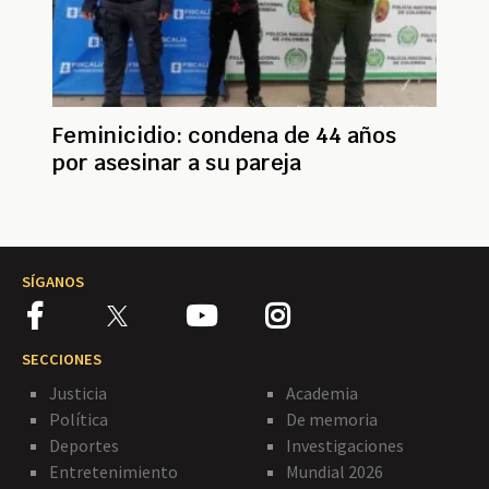
Feminicidio: condena de 44 años
por asesinar a su pareja
SÍGANOS
SECCIONES
Justicia
Academia
Política
De memoria
Deportes
Investigaciones
Entretenimiento
Mundial 2026