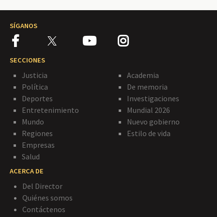
SÍGANOS
SECCIONES
Justicia
Academia
Política
De memoria
Deportes
Investigaciones
Entretenimiento
Mundial 2026
Mundo
Nuevo gobierno
Regiones
Estilo de vida
Empresas
Salud
ACERCA DE
Del Director
Quiénes somos
Contáctenos