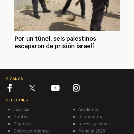
Por un túnel, seis palestinos
escaparon de prisión israelí
SÍGANOS
SECCIONES
Justicia
Academia
Política
De memoria
Deportes
Investigaciones
Entretenimiento
Mundial 2026