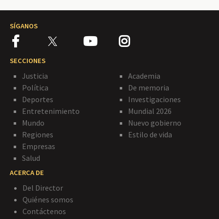
SÍGANOS
SECCIONES
Justicia
Academia
Política
De memoria
Deportes
Investigaciones
Entretenimiento
Mundial 2026
Mundo
Nuevo gobierno
Regiones
Estilo de vida
Empresas
Salud
ACERCA DE
Del Director
Quiénes somos
Contáctenos