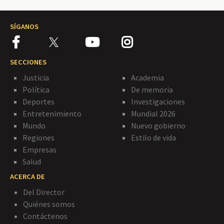
SÍGANOS
SECCIONES
Justicia
Academia
Política
De memoria
Deportes
Investigaciones
Entretenimiento
Mundial 2026
Mundo
Nuevo gobierno
Regiones
Estilo de vida
Empresas
Salud
ACERCA DE
Del Director
Quiénes somos
Contáctenos