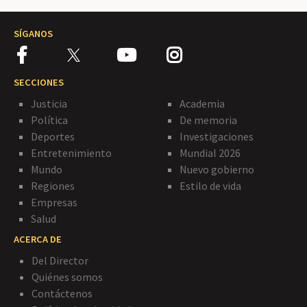
SÍGANOS
SECCIONES
Justicia
Academia
Política
De memoria
Deportes
Investigaciones
Entretenimiento
Mundial 2026
Mundo
Nuevo gobierno
Regiones
Estilo de vida
Empresas
Salud
ACERCA DE
Del Director
Quiénes somos
Contáctenos