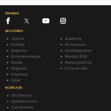
SÍGANOS
SECCIONES
Justicia
Academia
Política
De memoria
Deportes
Investigaciones
Entretenimiento
Mundial 2026
Mundo
Nuevo gobierno
Regiones
Estilo de vida
Empresas
Salud
ACERCA DE
Del Director
Quiénes somos
Contáctenos