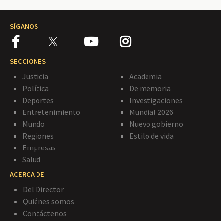
SÍGANOS
SECCIONES
Justicia
Academia
Política
De memoria
Deportes
Investigaciones
Entretenimiento
Mundial 2026
Mundo
Nuevo gobierno
Regiones
Estilo de vida
Empresas
Salud
ACERCA DE
Del Director
Quiénes somos
Contáctenos