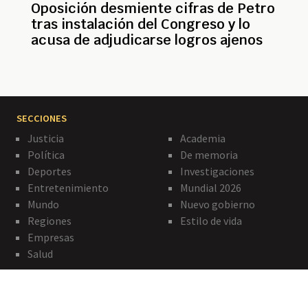
Oposición desmiente cifras de Petro
tras instalación del Congreso y lo
acusa de adjudicarse logros ajenos
SECCIONES
Justicia
Academia
Política
De memoria
Deportes
Investigaciones
Entretenimiento
Mundial 2026
Mundo
Nuevo gobierno
Regiones
Estilo de vida
Empresas
Salud