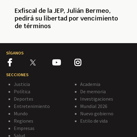
Exfiscal de la JEP, Julián Bermeo,
pedirá su libertad por vencimiento
de términos
SÍGANOS
SECCIONES
Justicia
Academia
Política
De memoria
Deportes
Investigaciones
Entretenimiento
Mundial 2026
Mundo
Nuevo gobierno
Regiones
Estilo de vida
Empresas
Salud