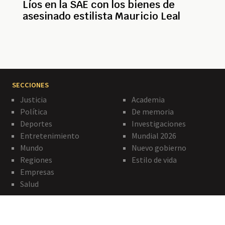
Líos en la SAE con los bienes de
asesinado estilista Mauricio Leal
SECCIONES
Justicia
Academia
Política
De memoria
Deportes
Investigaciones
Entretenimiento
Mundial 2026
Mundo
Nuevo gobierno
Regiones
Estilo de vida
Empresas
Salud