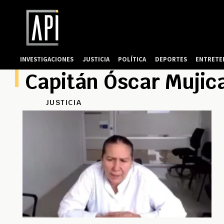
INVESTIGACIONES
JUSTICIA
POLÍTICA
DEPORTES
ENTRETE
Capitán Óscar Mujic
JUSTICIA