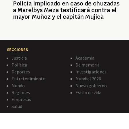
Policía implicado en caso de chuzadas
a Marelbys Meza testificará contra el
mayor Muñoz y el capitán Mujica
SECCIONES
Justicia
Academia
Política
De memoria
Deportes
Investigaciones
Entretenimiento
Mundial 2026
Mundo
Nuevo gobierno
Regiones
Estilo de vida
Empresas
Salud