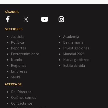
SÍGANOS
SECCIONES
Justicia
Academia
Política
De memoria
Deportes
Investigaciones
Entretenimiento
Mundial 2026
Mundo
Nuevo gobierno
Regiones
Estilo de vida
Empresas
Salud
ACERCA DE
Del Director
Quiénes somos
Contáctenos