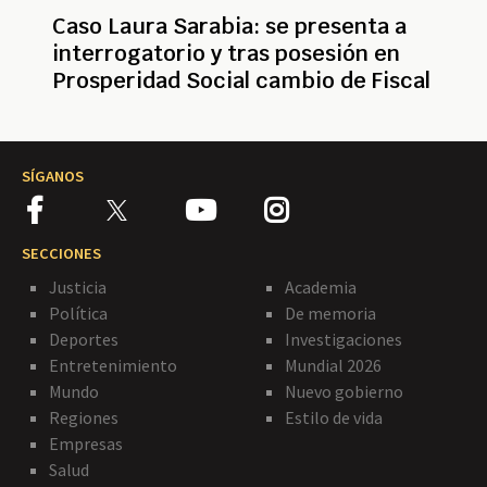
Caso Laura Sarabia: se presenta a
interrogatorio y tras posesión en
Prosperidad Social cambio de Fiscal
SÍGANOS
SECCIONES
Justicia
Academia
Política
De memoria
Deportes
Investigaciones
Entretenimiento
Mundial 2026
Mundo
Nuevo gobierno
Regiones
Estilo de vida
Empresas
Salud