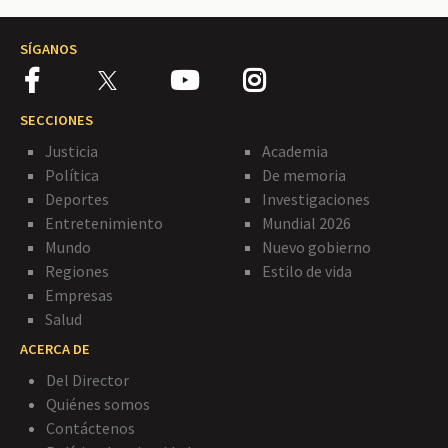
SÍGANOS
SECCIONES
Justicia
Academia
Política
De memoria
Deportes
Investigaciones
Entretenimiento
Mundial 2026
Mundo
Nuevo gobierno
Regiones
Estilo de vida
Empresas
Salud
ACERCA DE
Del Director
Quiénes somos
Contáctenos