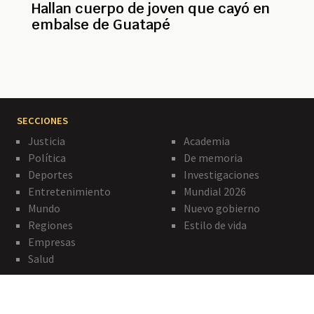
Hallan cuerpo de joven que cayó en
embalse de Guatapé
SECCIONES
Justicia
Academia
Política
De memoria
Deportes
Investigaciones
Entretenimiento
Mundial 2026
Mundo
Nuevo gobierno
Regiones
Estilo de vida
Empresas
Salud