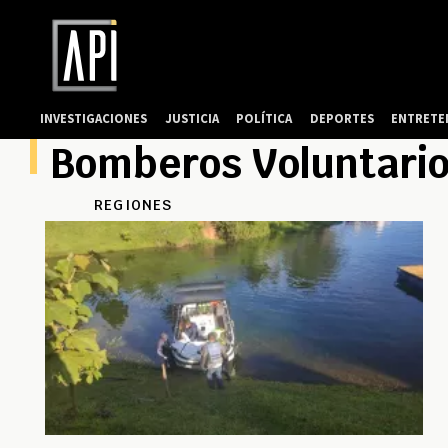
INVESTIGACIONES
JUSTICIA
POLÍTICA
DEPORTES
ENTRETE
Bomberos Voluntario
REGIONES