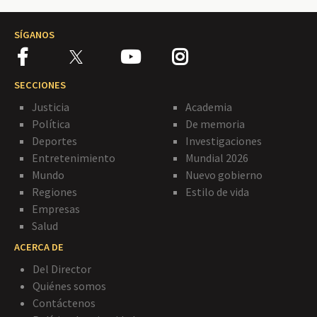
SÍGANOS
SECCIONES
Justicia
Academia
Política
De memoria
Deportes
Investigaciones
Entretenimiento
Mundial 2026
Mundo
Nuevo gobierno
Regiones
Estilo de vida
Empresas
Salud
ACERCA DE
Del Director
Quiénes somos
Contáctenos