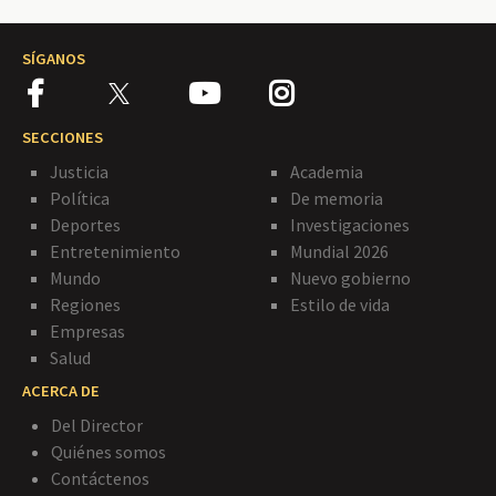
SÍGANOS
SECCIONES
Justicia
Academia
Política
De memoria
Deportes
Investigaciones
Entretenimiento
Mundial 2026
Mundo
Nuevo gobierno
Regiones
Estilo de vida
Empresas
Salud
ACERCA DE
Del Director
Quiénes somos
Contáctenos