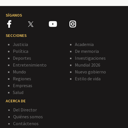
SÍGANOS
SECCIONES
Justicia
Academia
Política
De memoria
Deportes
Investigaciones
Entretenimiento
Mundial 2026
Mundo
Nuevo gobierno
Regiones
Estilo de vida
Empresas
Salud
ACERCA DE
Del Director
Quiénes somos
Contáctenos