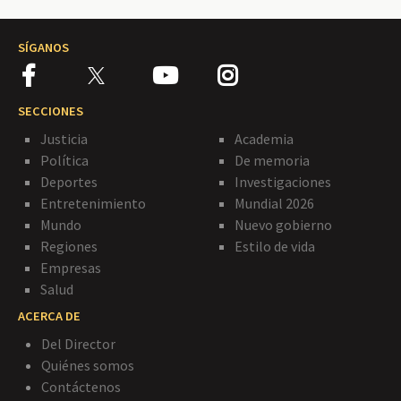
SÍGANOS
SECCIONES
Justicia
Academia
Política
De memoria
Deportes
Investigaciones
Entretenimiento
Mundial 2026
Mundo
Nuevo gobierno
Regiones
Estilo de vida
Empresas
Salud
ACERCA DE
Del Director
Quiénes somos
Contáctenos