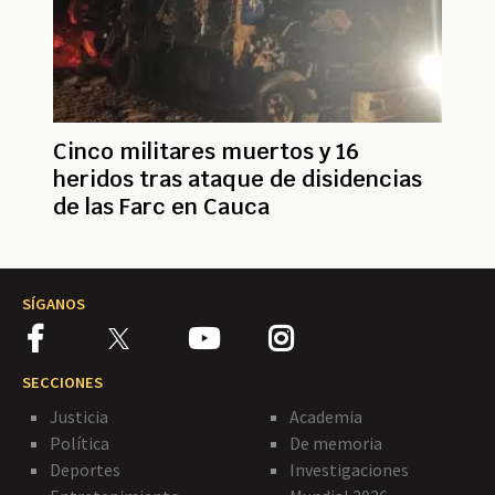
Cinco militares muertos y 16
heridos tras ataque de disidencias
de las Farc en Cauca
SÍGANOS
SECCIONES
Justicia
Academia
Política
De memoria
Deportes
Investigaciones