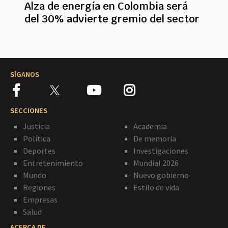
Alza de energía en Colombia será
del 30% advierte gremio del sector
SÍGANOS
SECCIONES
Justicia
Academia
Política
De memoria
Deportes
Investigaciones
Entretenimiento
Mundial 2026
Mundo
Nuevo gobierno
Regiones
Estilo de vida
Empresas
Salud
ACERCA DE