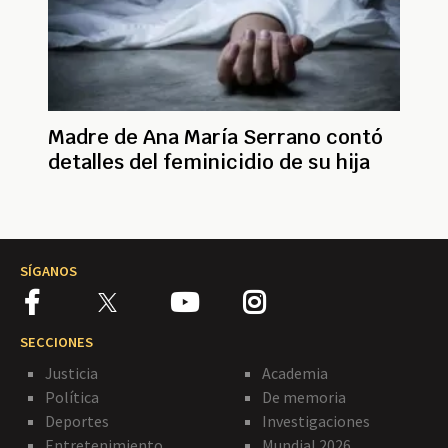
Madre de Ana María Serrano contó
detalles del feminicidio de su hija
SÍGANOS
SECCIONES
Justicia
Academia
Política
De memoria
Deportes
Investigaciones
Entretenimiento
Mundial 2026