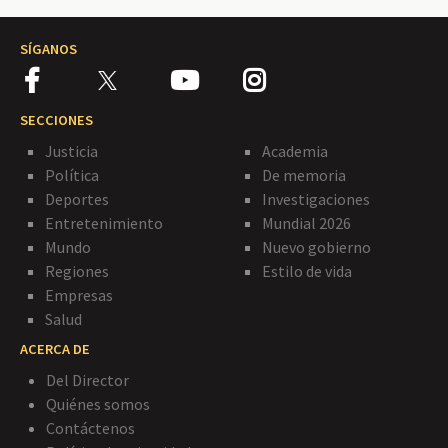
SÍGANOS
SECCIONES
Justicia
Academia
Política
De memoria
Deportes
Investigaciones
Entretenimiento
Mundial 2026
Mundo
Nuevo gobierno
Regiones
Estilo de vida
Empresas
Salud
ACERCA DE
Del Director
Quiénes somos
Contáctenos