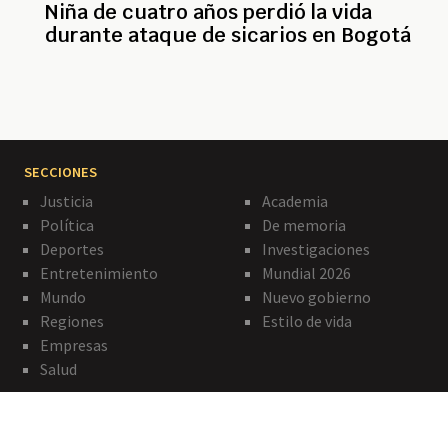
Niña de cuatro años perdió la vida
durante ataque de sicarios en Bogotá
SECCIONES
Justicia
Academia
Política
De memoria
Deportes
Investigaciones
Entretenimiento
Mundial 2026
Mundo
Nuevo gobierno
Regiones
Estilo de vida
Empresas
Salud