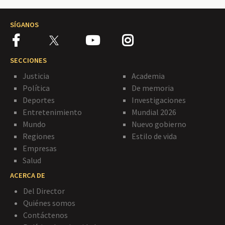
SÍGANOS
SECCIONES
Justicia
Academia
Política
De memoria
Deportes
Investigaciones
Entretenimiento
Mundial 2026
Mundo
Nuevo gobierno
Regiones
Estilo de vida
Empresas
Salud
ACERCA DE
Del Director
Quiénes somos
Contáctenos