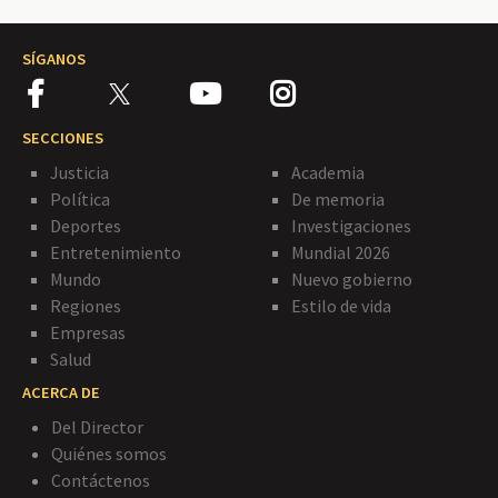
SÍGANOS
SECCIONES
Justicia
Academia
Política
De memoria
Deportes
Investigaciones
Entretenimiento
Mundial 2026
Mundo
Nuevo gobierno
Regiones
Estilo de vida
Empresas
Salud
ACERCA DE
Del Director
Quiénes somos
Contáctenos