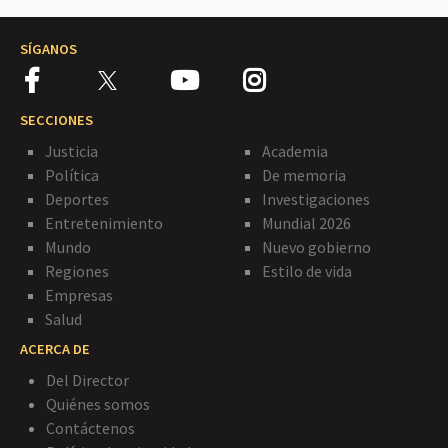
SÍGANOS
SECCIONES
Justicia
Academia
Política
De memoria
Deportes
Investigaciones
Entretenimiento
Mundial 2026
Mundo
Nuevo gobierno
Regiones
Estilo de vida
Empresas
Salud
ACERCA DE
Del Director
Quiénes somos
Contáctenos