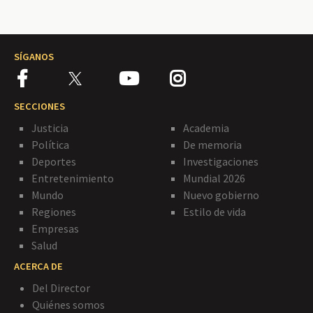
SÍGANOS
SECCIONES
Justicia
Academia
Política
De memoria
Deportes
Investigaciones
Entretenimiento
Mundial 2026
Mundo
Nuevo gobierno
Regiones
Estilo de vida
Empresas
Salud
ACERCA DE
Del Director
Quiénes somos