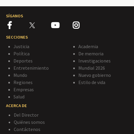
SÍGANOS
SECCIONES
Justicia
Academia
Política
De memoria
Deportes
Investigaciones
Entretenimiento
Mundial 2026
Mundo
Nuevo gobierno
Regiones
Estilo de vida
Empresas
Salud
ACERCA DE
Del Director
Quiénes somos
Contáctenos