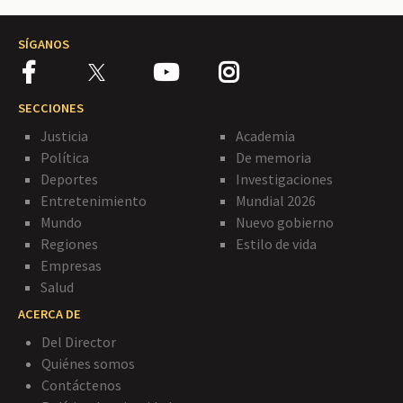
SÍGANOS
SECCIONES
Justicia
Academia
Política
De memoria
Deportes
Investigaciones
Entretenimiento
Mundial 2026
Mundo
Nuevo gobierno
Regiones
Estilo de vida
Empresas
Salud
ACERCA DE
Del Director
Quiénes somos
Contáctenos