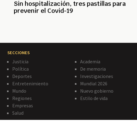
Sin hospitalización, tres pastillas para
prevenir el Covid-19
SECCIONES
Justicia
Academia
Política
De memoria
Deportes
Investigaciones
Entretenimiento
Mundial 2026
Mundo
Nuevo gobierno
Regiones
Estilo de vida
Empresas
Salud