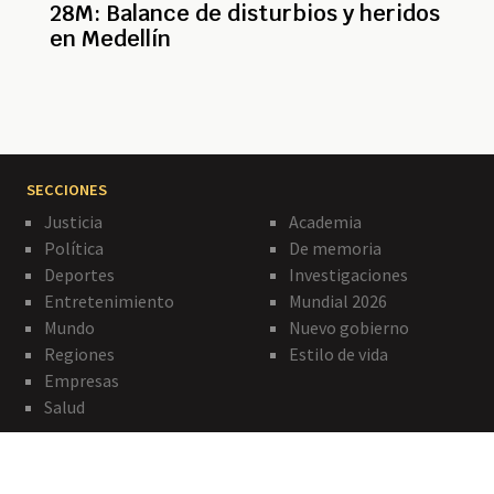
28M: Balance de disturbios y heridos
en Medellín
SECCIONES
Justicia
Academia
Política
De memoria
Deportes
Investigaciones
Entretenimiento
Mundial 2026
Mundo
Nuevo gobierno
Regiones
Estilo de vida
Empresas
Salud