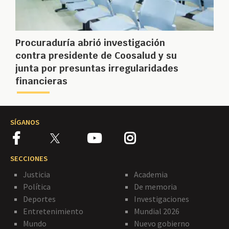
Procuraduría abrió investigación
contra presidente de Coosalud y su
junta por presuntas irregularidades
financieras
SÍGANOS
SECCIONES
Justicia
Academia
Política
De memoria
Deportes
Investigaciones
Entretenimiento
Mundial 2026
Mundo
Nuevo gobierno