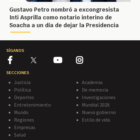
Gustavo Petro nombró a excongresista
Inti Asprilla como notario interino de
Soacha a un día de dejar la Presidencia
SÍGANOS
SECCIONES
Justicia
Academia
Política
De memoria
Deportes
Investigaciones
Entretenimiento
Mundial 2026
Mundo
Nuevo gobierno
Regiones
Estilo de vida
Empresas
Salud