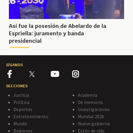
Así fue la posesión de Abelardo de la
Espriella: juramento y banda
presidencial
SÍGANOS
SECCIONES
Justicia
Academia
Política
De memoria
Deportes
Investigaciones
Entretenimiento
Mundial 2026
Mundo
Nuevo gobierno
Regiones
Estilo de vida