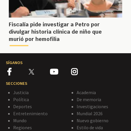
Fiscalía pide investigar a Petro por
divulgar historia clínica de niño que
murió por hemofilia
SÍGANOS
SECCIONES
Justicia
Academia
Política
De memoria
Deportes
Investigaciones
Entretenimiento
Mundial 2026
Mundo
Nuevo gobierno
Regiones
Estilo de vida