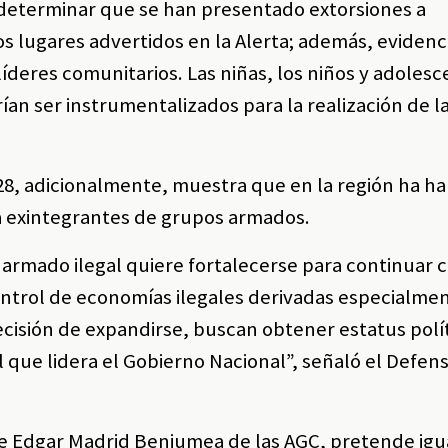
 determinar que se han presentado extorsiones a
os lugares advertidos en la Alerta; además, eviden
íderes comunitarios. Las niñas, los niños y adoles
an ser instrumentalizados para la realización de l
8, adicionalmente, muestra que en la región ha h
ra exintegrantes de grupos armados.
rmado ilegal quiere fortalecerse para continuar 
control de economías ilegales derivadas especialme
decisión de expandirse, buscan obtener estatus polí
al que lidera el Gobierno Nacional”, señaló el Defen
nte Edgar Madrid Benjumea de las AGC, pretende ig