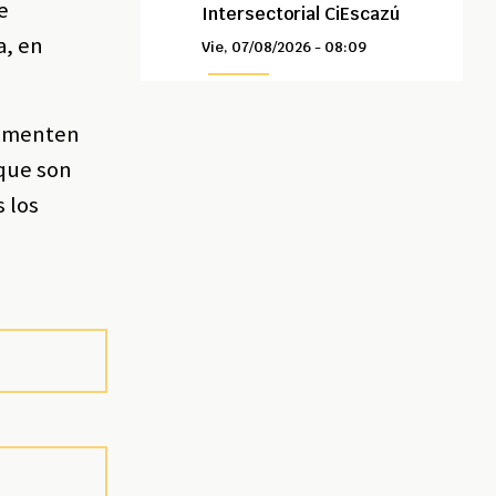
e
Intersectorial CiEscazú
a, en
Vie, 07/08/2026 - 08:09
lementen
 que son
 los