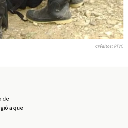
Créditos:
RTVC
o de
rgió a que