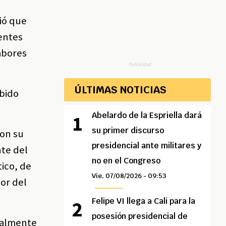
ció que
centes
abores
Publicidad
ÚLTIMAS NOTICIAS
abido
Abelardo de la Espriella dará
su primer discurso
con su
presidencial ante militares y
nte del
no en el Congreso
tico, de
Vie, 07/08/2026 - 09:53
sor del
Felipe VI llega a Cali para la
posesión presidencial de
ualmente