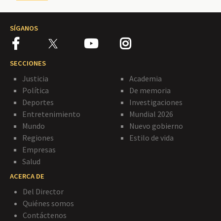
SÍGANOS
SECCIONES
Justicia
Academia
Política
De memoria
Deportes
Investigaciones
Entretenimiento
Mundial 2026
Mundo
Nuevo gobierno
Regiones
Estilo de vida
Empresas
Salud
ACERCA DE
Del Director
Quiénes somos
Contáctenos