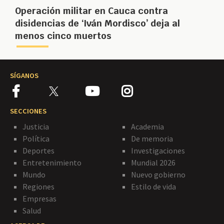
Operación militar en Cauca contra
disidencias de ‘Iván Mordisco’ deja al
menos cinco muertos
SÍGANOS
SECCIONES
Justicia
Academia
Política
De memoria
Deportes
Investigaciones
Entretenimiento
Mundial 2026
Mundo
Nuevo gobierno
Regiones
Estilo de vida
Empresas
Salud