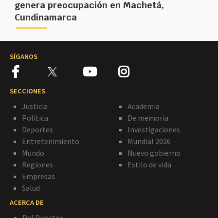
genera preocupación en Machetá,
Cundinamarca
SÍGANOS
SECCIONES
Justicia
Academia
Política
De memoria
Deportes
Investigaciones
Entretenimiento
Mundial 2026
Mundo
Nuevo gobierno
Regiones
Estilo de vida
Empresas
Salud
ACERCA DE
Del Director