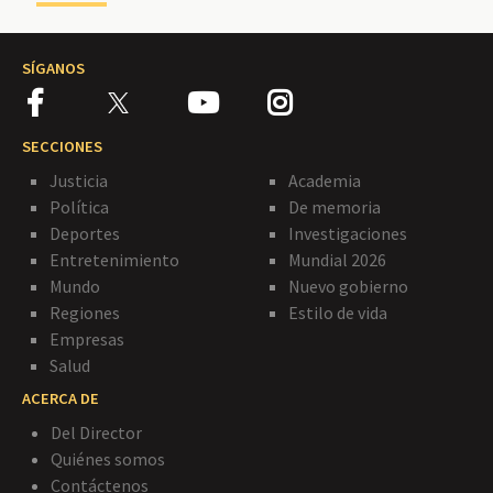
SÍGANOS
SECCIONES
Justicia
Academia
Política
De memoria
Deportes
Investigaciones
Entretenimiento
Mundial 2026
Mundo
Nuevo gobierno
Regiones
Estilo de vida
Empresas
Salud
ACERCA DE
Del Director
Quiénes somos
Contáctenos