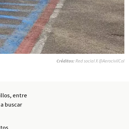
Créditos:
Red social X @AerocivilCol
llos, entre
 a buscar
ntos