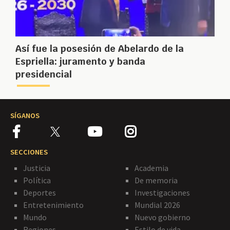
Así fue la posesión de Abelardo de la
Espriella: juramento y banda
presidencial
SÍGANOS
SECCIONES
Justicia
Academia
Política
De memoria
Deportes
Investigaciones
Entretenimiento
Mundial 2026
Mundo
Nuevo gobierno
Regiones
Estilo de vida