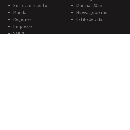
Entretenimiento
Mundial 2026
Mundo
Nuevo gobierno
Regiones
Estilo de vida
Empresas
Salud
ACERCA DE
Del Director
Quiénes somos
Contáctenos
Política de privacidad
PAUTE CON NOSOTROS
publicidad@agenciapi.co