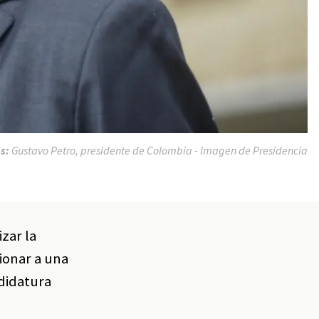
os:
Gustavo Petro, presidente de Colombia - Imagen de Presidencia
zar la
cionar a una
didatura