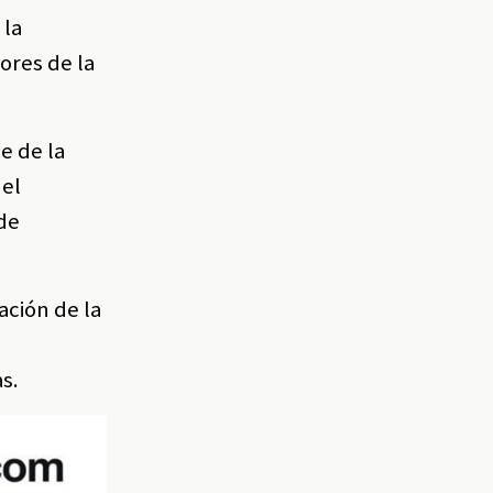
 la
ores de la
e de la
 el
de
ación de la
s.