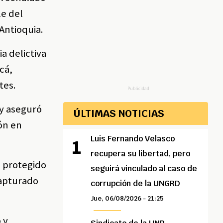
le del
Antioquia.
a delictiva
rcá,
tes.
Publicidad
 y aseguró
ÚLTIMAS NOTICIAS
ión en
Luis Fernando Velasco
recupera su libertad, pero
o protegido
seguirá vinculado al caso de
capturado
corrupción de la UNGRD
Jue, 06/08/2026 - 21:25
 y