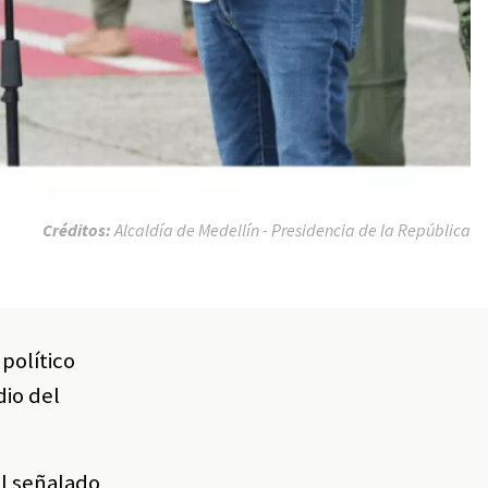
Créditos:
Alcaldía de Medellín - Presidencia de la República
político
dio del
el señalado