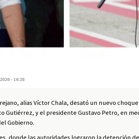
2026 - 16:28
ejano, alias Víctor Chala, desató un nuevo choque 
co Gutiérrez, y el presidente Gustavo Petro, en me
del Gobierno.
des, donde las autoridades lograron la detención d