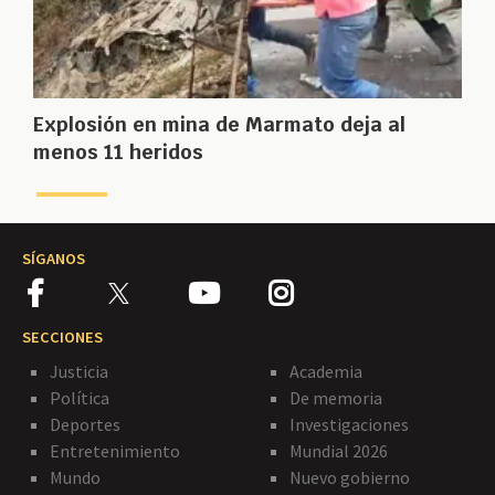
Explosión en mina de Marmato deja al
menos 11 heridos
SÍGANOS
SECCIONES
Justicia
Academia
Política
De memoria
Deportes
Investigaciones
Entretenimiento
Mundial 2026
Mundo
Nuevo gobierno