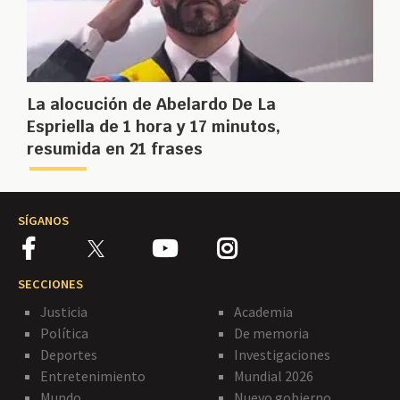
La alocución de Abelardo De La
Espriella de 1 hora y 17 minutos,
resumida en 21 frases
SÍGANOS
SECCIONES
Justicia
Academia
Política
De memoria
Deportes
Investigaciones
Entretenimiento
Mundial 2026
Mundo
Nuevo gobierno