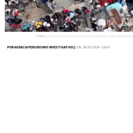
Créditos:
Labores de rescate en Venezuela. Captura de video X - @AlertaMundoNews
POR AGENCIA PERIODISMO INVESTIGATIVO |
LUN, 06/07/2026 - 16:07